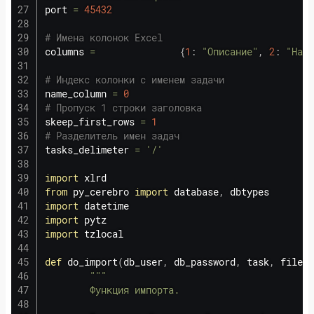
port 
=
45432
# Имена колонок Excel
columns 
=
{
1
:
"Описание"
,
2
:
"Назн
# Индекс колонки с именем задачи
name_column 
=
0
# Пропуск 1 строки заголовка
skeep_first_rows 
=
1
# Разделитель имен задач
tasks_delimeter 
=
'/'
import
from
 py_cerebro 
import
 database
,
import
import
import
 tzlocal

def
do_import
(
db_user
,
 db_password
,
 task
,
 file_n
"""

        Функция импорта.
