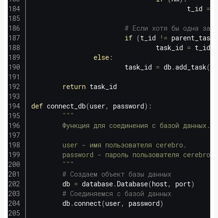
                                        t_id 
=
 t
# Если хотя бы одна зада
if
(
t_id 
!=
 parent_task_
                                task_id 
=
 t_id

else
:
                        task_id 
=
 db
.
add_task
(
pa
return
 task_id

def
connect_db
(
user
,
 password
)
:
"""

        Функция для соединения с базой данных.

        user - имя пользователя cerebro.

        password - пароль пользователя cerebro.

        """
# Создаем объект базы данных
        db 
=
 database
.
Database
(
host
,
 port
)
# Соединяемся с базой данных
        db
.
connect
(
user
,
 password
)