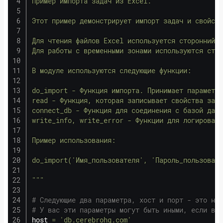
Пример импорта задач из Excel.

Этот пример демонстрирует импорт задач и свойств
Для чтения файлов Excel используется сторонний п
Для работы с временными зонами используются стор
В модуле используются следующие функции:

do_import - Функция импорта. Принимает параметры
read - Функция, которая записывает свойства зада
connect_db - Функция для соединения с базой данн
write_info, write_error - Функции для логировани
Пример использования:

do_import('Имя_пользователя', 'Пароль_пользовате
"""
# Следующие два параметра, хост и порт - это наш
# У вас эти параметры могут быть иными, если вы 
host 
=
'db.cerebrohq.com'