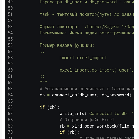
        Параметры db_user и db_password - логин 
        task - тектовый локатор(путь) до задачи,
        Формат локатора: '/Проект/Задача 1/Задач
        Примечание: Имена задач регистрозависимы
        Пример вызова функции:

        ::

                import excel_import

                excel_import.do_import('user', '
        ::

        """
# Устанавливаем соединение с базой данны
        db 
=
 connect_db
(
db_user
,
 db_password
)
if
(
db
)
:
                write_info
(
'Connected to db: '
+
# Открываем файл Excel
                rb 
=
 xlrd
.
open_workbook
(
file_nam
if
(
rb
)
:
# Получаем первый лист