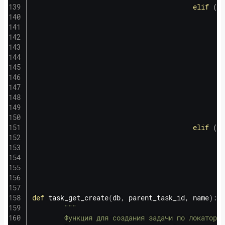
elif
(
'О
                                                
                                                
                                                
                                                
                                                
                                                
elif
(
'З
                                                
                                                
def
task_get_create
(
db
,
 parent_task_id
,
 name
)
:
"""

        Функция для создания задачи по локатору.
