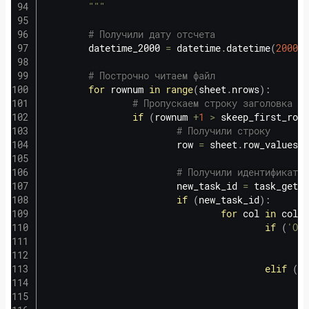
        """
# Получили дату отсчета
        datetime_2000 
=
 datetime
.
datetime
(
2000
,
# Построчно читаем файл
for
 rownum 
in
range
(
sheet
.
nrows
)
:
# Пропускаем строку заголовка
if
(
rownum 
+
1
>
 skeep_first_rows
# Получили строку
                        row 
=
 sheet
.
row_values
(
r
# Получили идентификатор
                        new_task_id 
=
 task_get_c
if
(
new_task_id
)
:
for
 col 
in
 colum
if
(
'Опи
                                                
elif
(
'Н
                                                