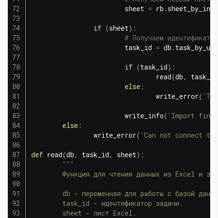
                        sheet 
=
 rb
.
sheet_by_inde
if
(
sheet
)
:
# Получаем идентификатор
                        task_id 
=
 db
.
task_by_url
if
(
task_id
)
:
                                read
(
db
,
 task_id
else
:
                                write_error
(
'Tas
                        write_info
(
'Import finis
else
:
                write_error
(
'Can not connect to 
def
read
(
db
,
 task_id
,
 sheet
)
:
"""

        Функция для чтения данных из Excel и зап
        db - переменная для работы с базой данны
        task_id - идентификатор задачи.

        sheet - лист Excel.
