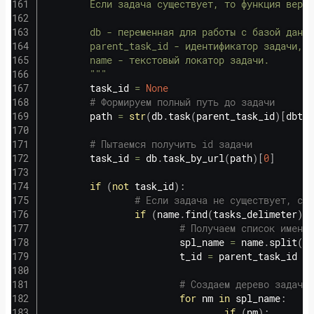
        Если задача существует, то функция верне
        db - переменная для работы с базой данны
        parent_task_id - идентификатор задачи, в
        name - текстовый локатор задачи.

        """
        task_id 
=
None
# Формируем полный путь до задачи
        path 
=
str
(
db
.
task
(
parent_task_id
)
[
dbtyp
# Пытаемся получить id задачи
        task_id 
=
 db
.
task_by_url
(
path
)
[
0
]
if
(
not
 task_id
)
:
# Если задача не существует, соз
if
(
name
.
find
(
tasks_delimeter
)
!
# Получаем список имен з
                        spl_name 
=
 name
.
split
(
ta
                        t_id 
=
 parent_task_id

# Создаем дерево задач
for
 nm 
in
 spl_name
:
if
(
nm
)
: