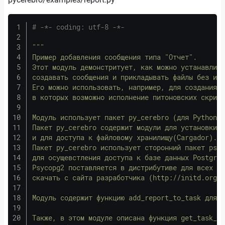
# -*- coding: utf-8 -*-
"""

Пример добавления сообщения типа "Отчет".

Этот модуль демонстритует, как можно устанавлива
создавать сообщения и прикладывать файлы без исп
Его можно использовать, например, для создания о
в которых возможно исполнение питоновских скрипт
Модуль использует пакет py_cerebro (для Python 3
Пакет py_cerebro содержит модули для установки с
и для доступа к файловому хранилищу(Cargador).

Пакет py_cerebro использует сторонний пакет psyc
для осущевстления доступа к базе данных PostgreS
Psycopg2 поставляется в дистрибутиве для всех оп
скачать с сайта разработчика (http://initd.org/p
Модуль содержит функцию add_report_to_task для д
Также, в этом модуле описана функция get_task_an