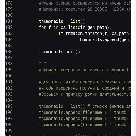
#Имени эскиза формируется из имени файла
#Например: test.mov_20120305_112354_thum
        thumbnails 
=
list
(
)
for
 f 
in
 os
.
listdir
(
gen_path
)
:
if
 fnmatch
.
fnmatch
(
f
,
 os
.
path
.
ba
                        thumbnails
.
append
(
gen_pa
        thumbnails
.
sort
(
)
"""

        #Пример генерации эскизов с помощью ffmp
        #Для того, чтобы генерить эскизы с помощ
        #чтобы корректно получить средний и посл
        #Возьмем к примеру ролик длительностью в
        thumbnails = list() # список файлов для 
        thumbnails.append(filename + '_thumb1.jp
        thumbnails.append(filename + '_thumb2.jp
        thumbnails.append(filename + '_thumb3.jp