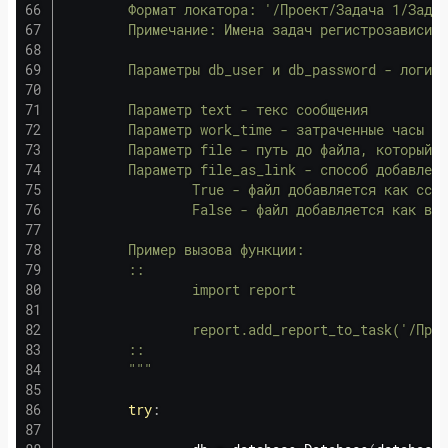
        Формат локатора: '/Проект/Задача 1/Задач
        Примечание: Имена задач регистрозависимы
        Параметры db_user и db_password - логин 
        Параметр text - текс сообщения

        Параметр work_time - затраченные часы

        Параметр file - путь до файла, который д
        Параметр file_as_link - способ добавлени
                True - файл добавляется как ссыл
                False - файл добавляется как вло
        Пример вызова функции:

        ::

                import report

                report.add_report_to_task('/Прое
        ::

        """
try
: