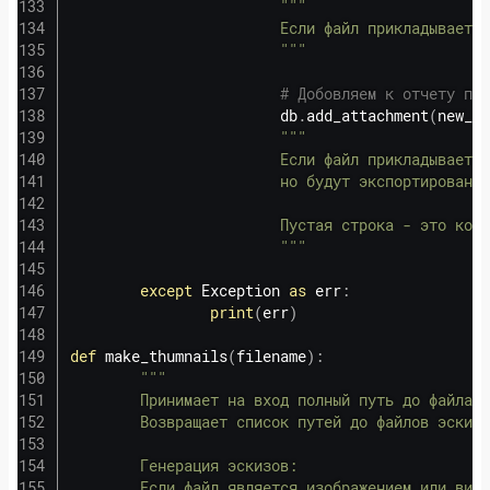
"""

                        Если файл прикладывается
                        """
# Добовляем к отчету пос
                        db
.
add_attachment
(
new_me
"""

                        Если файл прикладывается
                        но будут экспортированы 
                        Пустая строка - это комм
                        """
except
 Exception 
as
 err
:
print
(
err
)
def
make_thumnails
(
filename
)
:
"""

        Принимает на вход полный путь до файла в
        Возвращает список путей до файлов эскизо
        Генерация эскизов:

        Если файл является изображением или виде