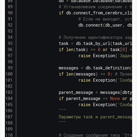
                db 
=
 database
.
Database
(
database_
# Устанавливаем соединение с баз
if
 db
.
connect_from_cerebro_clien
# Если не выходит, устан
                        db
.
connect
(
db_user
,
 db_p
# Получение идентификатора задач
                task 
=
 db
.
task_by_url
(
task_url
)
if
len
(
task
)
==
0
or
 task
[
0
]
==
raise
 Exception
(
'Задача 
                messages 
=
 db
.
task_definition
(
ta
if
len
(
messages
)
==
0
:
# Проверя
raise
 Exception
(
'Сообщен
                parent_message 
=
 messages
[
dbtype
if
 parent_message 
==
None
or
 par
raise
 Exception
(
'Сообщен
"""

                Параметры task и parent_message 
                """
# Создание сообщения типа "Отчет