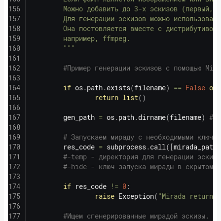
        Можно добавить до 3-х эскизов (первый, с
        Для генерации эскизов можно использовать
        Она постовляется вместе с дистрибутивом 
        например, ffmpeg.

        """
#Пример генерации эскизов с помощью Mira
if
 os
.
path
.
exists
(
filename
)
==
False
or
 
return
list
(
)
        gen_path 
=
 os
.
path
.
dirname
(
filename
)
# В
# Запускаем мираду с необходимыми ключам
        res_code 
=
 subprocess
.
call
(
[
mirada_path
,
#-temp - директория для генерации эскизо
#-hide - ключ запуска мирады в скрытом р
if
 res_code 
!=
0
:
raise
 Exception
(
"Mirada returned
#Ищем сгенерированные мирадой эскизы.