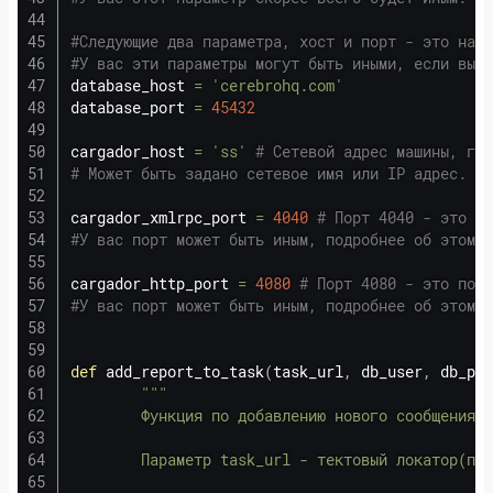
#Следующие два параметра, хост и порт - это наш 
#У вас эти параметры могут быть иными, если вы и
database_host 
=
'cerebrohq.com'
database_port 
=
45432
cargador_host 
=
'ss'
# Cетевой адрес машины, где
# Может быть задано сетевое имя или IP адрес. 's
cargador_xmlrpc_port 
=
4040
# Порт 4040 - это по
#У вас порт может быть иным, подробнее об этом с
cargador_http_port 
=
4080
# Порт 4080 - это порт
#У вас порт может быть иным, подробнее об этом с
def
add_report_to_task
(
task_url
,
 db_user
,
 db_pas
"""

        Функция по добавлению нового сообщения.

        Параметр task_url - тектовый локатор(пут