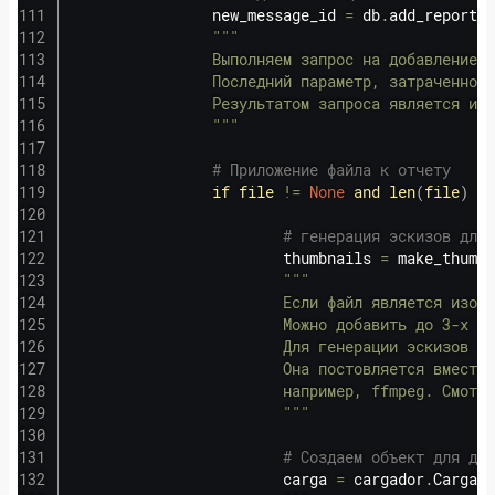
                new_message_id 
=
 db
.
add_report
(
t
"""

                Выполняем запрос на добавление н
                Последний параметр, затраченное 
                Результатом запроса является иде
                """
# Приложение файла к отчету
if
file
!=
None
and
len
(
file
)
!=
# генерация эскизов для 
                        thumbnails 
=
 make_thumna
"""

                        Если файл является изобр
                        Можно добавить до 3-х эс
                        Для генерации эскизов в 
                        Она постовляется вместе 
                        например, ffmpeg. Смотри
                        """
# Создаем объект для доб
                        carga 
=
 cargador
.
Cargado