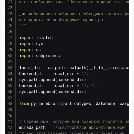
и её сообщения типа "Постановка задачи" по локат
Для добавления сообщения необходимо вызвать функ
и передать ей необходимые параметры.

"""
import
import
import
import
 subprocess

local_dir 
=
 os
.
path
.
realpath
(
__file__
)
.
replace
(
'
backend_dir 
=
 local_dir 
+
'/..'
sys
.
path
.
append
(
backend_dir
)
backend_dir 
=
 local_dir 
+
'/../..'
sys
.
path
.
append
(
backend_dir
)
from
 py_cerebro 
import
 dbtypes
,
 database
,
 cargad
# Переменные, которые вам возможно придется изм
mirada_path 
=
'//ss/front/cerebro/mirada.exe'
# 
#У вас этот параметр скорее всего будет иным.