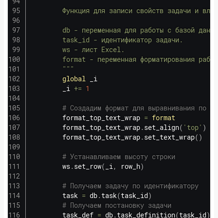
"""

        Функция для записи свойств задачи и влож
        db - переменная для работы с базой данны
        task_id - идентификатор задачи.

        ws - лист Excel.

        format - переменная форматирования рабоч
        """
global
 _i

        _i 
+=
1
# Создадим формат для выравнивания по ве
        format_top_text_wrap 
=
format
        format_top_text_wrap
.
set_align
(
'top'
)
        format_top_text_wrap
.
set_text_wrap
(
)
# Устанавливаем высоту строки
        ws
.
set_row
(
_i
,
 row_h
)
# Получаем задачу по идентификатору
        task 
=
 db
.
task
(
task_id
)
# Получаем постановку задачи
        task_def 
=
 db
.
task_definition
(
task_id
)