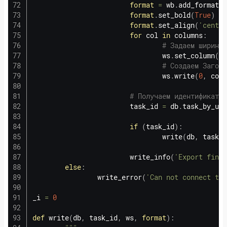
format
=
 wb
.
add_format
(
)
format
.
set_bold
(
True
)
# 
format
.
set_align
(
'center
for
 col 
in
 columns
:
# Задаем ширину 
                                ws
.
set_column
(
co
# Создаем Заголо
                                ws
.
write
(
0
,
 col
,
# Получаем идентификатор
                        task_id 
=
 db
.
task_by_url
if
(
task_id
)
:
                                write
(
db
,
 task_i
                        write_info
(
'Export finis
else
:
                write_error
(
'Can not connect to 
_i 
=
0
def
write
(
db
,
 task_id
,
 ws
,
format
)
: