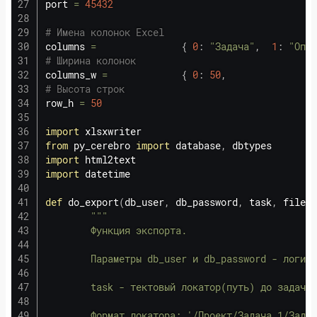
port 
=
45432
# Имена колонок Excel
columns 
=
{
0
:
"Задача"
,
1
:
"Опис
# Ширина колонок
columns_w 
=
{
0
:
50
,
# Высота строк
row_h 
=
50
import
from
 py_cerebro 
import
 database
,
import
import
 datetime

def
do_export
(
db_user
,
 db_password
,
 task
,
 file_n
"""

        Функция экспорта.

        Параметры db_user и db_password - логин 
        task - тектовый локатор(путь) до задачи.

        Формат локатора: '/Проект/Задача 1/Задач