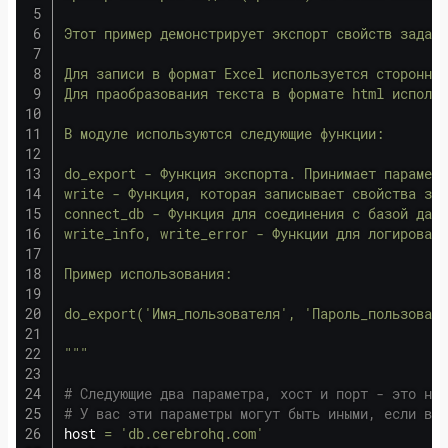
Этот пример демонстрирует экспорт свойств задачи
Для записи в формат Excel используется сторонний
Для праобразования текста в формате html использ
В модуле используются следующие функции:

do_export - Функция экспорта. Принимает параметр
write - Функция, которая записывает свойства зад
connect_db - Функция для соединения с базой данн
write_info, write_error - Функции для логировани
Пример использования:

do_export('Имя_пользователя', 'Пароль_пользовате
"""
# Следующие два параметра, хост и порт - это наш
# У вас эти параметры могут быть иными, если вы 
host 
=
'db.cerebrohq.com'