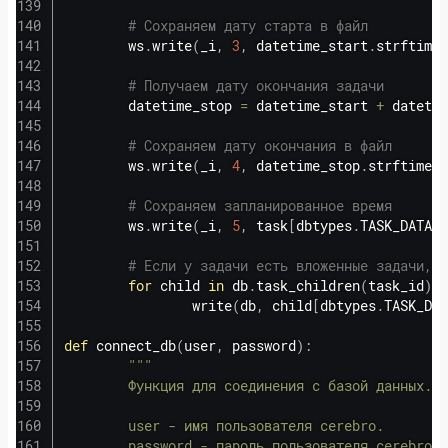
# Сохраняем дату старта в файл
        ws
.
write
(
_i
,
3
,
 datetime_start
.
strftime
(
# Получаем дату окончания задачи
        datetime_stop 
=
 datetime_start 
+
 datetim
# Сохраняем дату окончания в файл
        ws
.
write
(
_i
,
4
,
 datetime_stop
.
strftime
(
'
# Сохраняем запланированное время
        ws
.
write
(
_i
,
5
,
 task
[
dbtypes
.
TASK_DATA_P
# Если у задачи есть вложенные задачи, т
for
 child 
in
 db
.
task_children
(
task_id
)
:
                write
(
db
,
 child
[
dbtypes
.
TASK_DAT
def
connect_db
(
user
,
 password
)
:
"""

        Функция для соединения с базой данных.

        user - имя пользователя cerebro.

        password - пароль пользователя cerebro.
