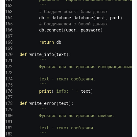
        """
# Создаем объект базы данных
        db 
=
 database
.
Database
(
host
,
 port
)
# Соединяемся с базой данных
        db
.
connect
(
user
,
 password
)
return
 db

def
write_info
(
text
)
:
"""

        Функция для логирования информационных с
        text - текст сообщения.

        """
print
(
'info: '
+
 text
)
def
write_error
(
text
)
:
"""

        Функция для логирования ошибок.

        text - текст сообщения.

        """