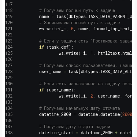
# Получаем полный путь к задаче
        name 
=
 task
[
dbtypes
.
TASK_DATA_PARENT_URL
# Записываем полный путь к задаче
        ws
.
write
(
_i
,
0
,
 name
,
 format_top_text_wr
# Если у задачи есть "Постановка задачи"
if
(
task_def
)
:
                ws
.
write
(
_i
,
1
,
 html2text
.
html2t
# Получаем список пользователей, назначе
        user_name 
=
 task
[
dbtypes
.
TASK_DATA_ALLOC
# Если есть назначенные на задачу пользо
if
(
user_name
)
:
                ws
.
write
(
_i
,
2
,
 user_name
,
 forma
# Получаем начальную дату отсчета
        datetime_2000 
=
 datetime
.
datetime
(
2000
,
# Получаем дату старта задачи
        datetime_start 
=
 datetime_2000 
+
 datetim