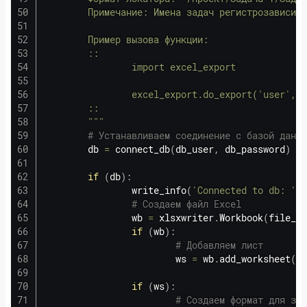
        Примечание: Имена задач регистрозависимы
        Пример вызова функции:

        ::

                import excel_export

                excel_export.do_export('user', '
        ::

        """
# Устанавливаем соединение с базой данны
        db 
=
 connect_db
(
db_user
,
 db_password
)
if
(
db
)
:
                write_info
(
'Connected to db: '
+
# Создаем файл Excel
                wb 
=
 xlsxwriter
.
Workbook
(
file_na
if
(
wb
)
:
# Добавляем лист
                        ws 
=
 wb
.
add_worksheet
(
)
if
(
ws
)
:
# Создаем формат для заг